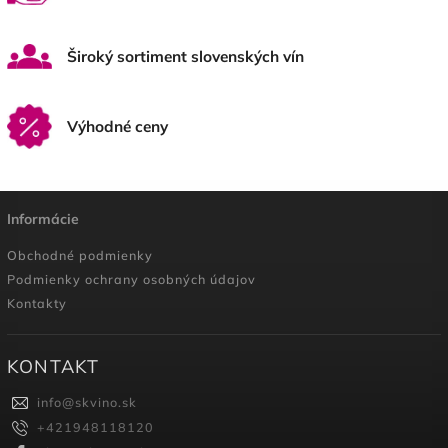
Široký sortiment slovenských vín
Výhodné ceny
Informácie
Obchodné podmienky
Podmienky ochrany osobných údajov
Kontakty
KONTAKT
info
@
skvino.sk
+421948118120