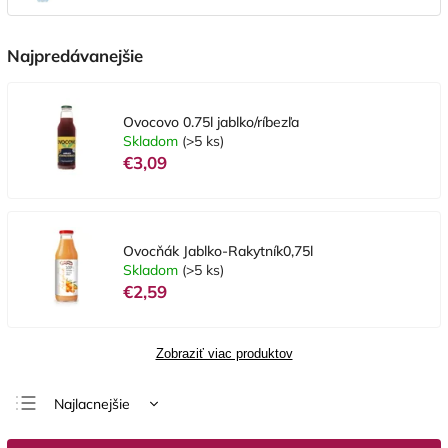
Najpredávanejšie
Ovocovo 0.75l jablko/ríbezľa
Skladom
(>5 ks)
€3,09
Ovocňák Jablko-Rakytník0,75l
Skladom
(>5 ks)
€2,59
Zobraziť viac produktov
Najlacnejšie
Najdrahšie