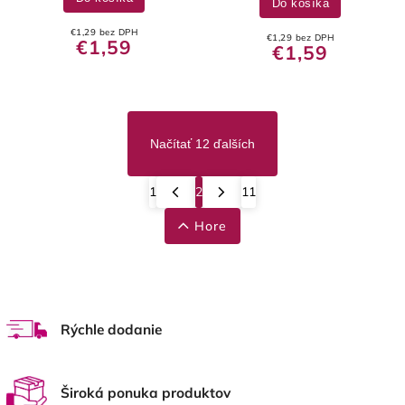
Do košíka
€1,29 bez DPH
€1,29 bez DPH
€1,59
€1,59
Načítať 12 ďalších
1
2
11
Hore
Rýchle dodanie
Široká ponuka produktov