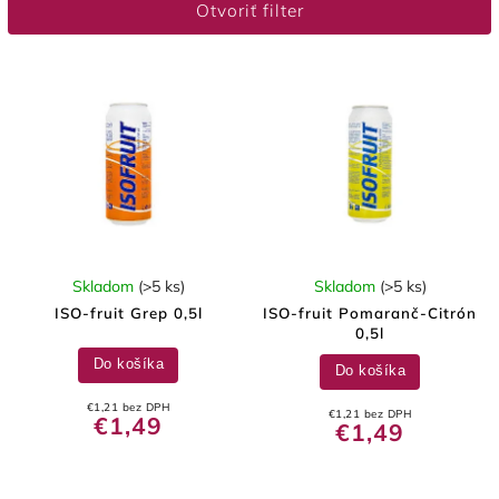
Otvoriť filter
Najpredávanejšie
Abecedne
Skladom
(>5 ks)
Skladom
(>5 ks)
ISO-fruit Grep 0,5l
ISO-fruit Pomaranč-Citrón
0,5l
Do košíka
Do košíka
€1,21 bez DPH
€1,21 bez DPH
€1,49
€1,49