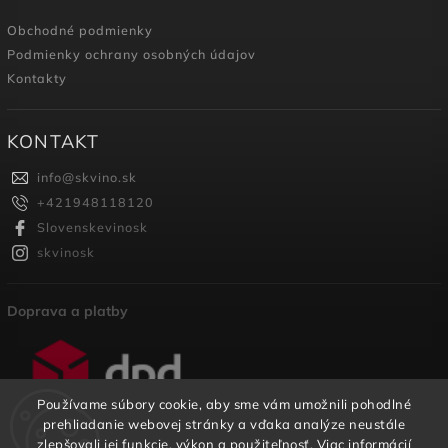
Obchodné podmienky
Podmienky ochrany osobných údajov
Kontakty
KONTAKT
info
@
skvino.sk
+421948118120
Slovenskevinosk
skvinosk
Doprava a platby
Používame súbory cookie, aby sme vám umožnili pohodlné
prehliadanie webovej stránky a vďaka analýze neustále
zlepšovali jej funkcie, výkon a použiteľnosť.
Viac informácií