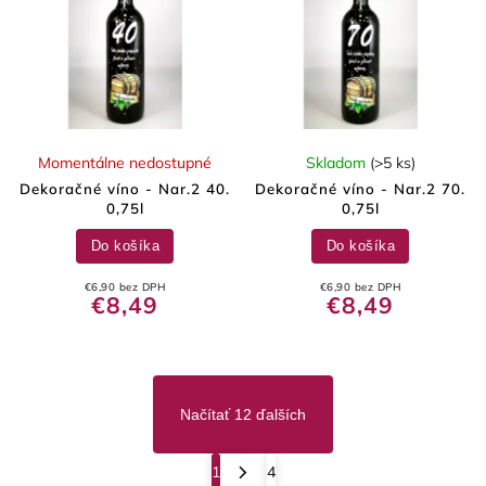
Momentálne nedostupné
Skladom
(>5 ks)
Dekoračné víno - Nar.2 40.
Dekoračné víno - Nar.2 70.
0,75l
0,75l
Do košíka
Do košíka
€6,90 bez DPH
€6,90 bez DPH
€8,49
€8,49
Načítať 12 ďalších
1
4