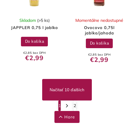
Skladom
(>5 ks)
Momentálne nedostupné
JAPPLER 0,75 l jablko
Ovocovo 0,75l
jablko/jahoda
Do košíka
Do košíka
€2,85 bez DPH
€2,85 bez DPH
€2,99
€2,99
Načítať 10 ďalších
1
2
Hore