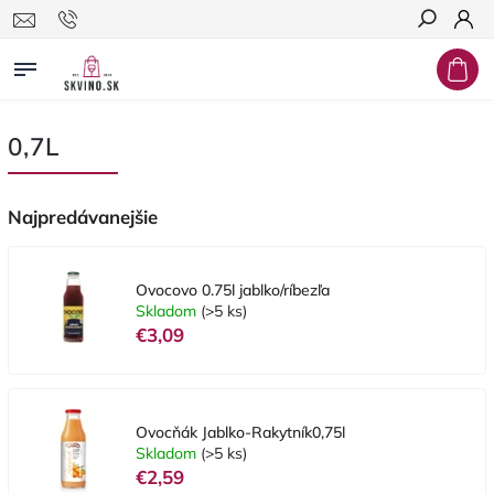
Hľadať
0,7L
Najpredávanejšie
Ovocovo 0.75l jablko/ríbezľa
Skladom
(>5 ks)
€3,09
Ovocňák Jablko-Rakytník0,75l
Skladom
(>5 ks)
€2,59