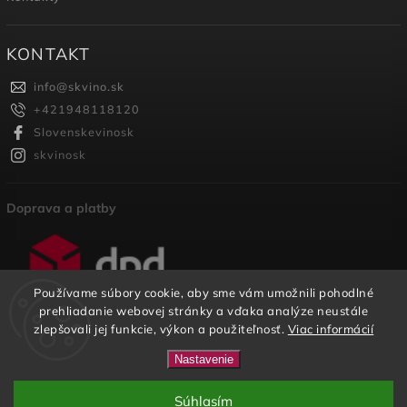
KONTAKT
info
@
skvino.sk
+421948118120
Slovenskevinosk
skvinosk
Doprava a platby
Používame súbory cookie, aby sme vám umožnili pohodlné
prehliadanie webovej stránky a vďaka analýze neustále
zlepšovali jej funkcie, výkon a použiteľnosť.
Viac informácií
Copyright 2026
SKVINO
. Všetky práva vyhradené.
Nastavenie
U nás nájdete širokú ponuku SK vinárstiev na jednom
Vytvořil
Shoptet
| Design
Shoptak.cz.
mieste a za skvelé ceny.
Súhlasím