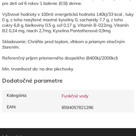
pre deti od 6 rokov 1 balenie (0,5l) denne.
Výživové hodnoty v 100ml: energetická hodnota 140kJ/33 kcal , tuky
0 g, z toho nasýtené mastné kyseliny 0, sacharidy 7,7 g, z toho
cukry 6,8 g, bielkoviny 0,5 g, soľ 0,17 g, Vitamín B-022mg, Vitamín
B2 0,24 mg, niacín 2,7mg, Kyselina Pantothenová 0,9mg
Skladovanie: Chráňte pred teplom, vlhkom a priamym slnečným
žiarením.
Referenčný príjem priemerného dospelého (8400kJ/2000kcl)
Min. trvanlivosť do: na dne plechovky
Dodatočné parametre
Kategória
:
Funkčné vody
EAN
:
8594057821296