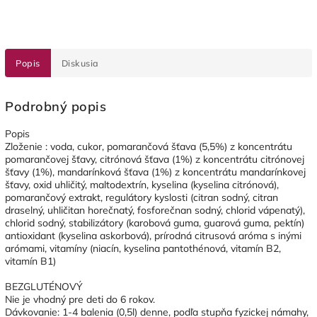
Popis
Diskusia
Podrobný popis
Popis
Zloženie : voda, cukor, pomarančová šťava (5,5%) z koncentrátu
pomarančovej šťavy, citrónová šťava (1%) z koncentrátu citrónovej
šťavy (1%), mandarínková šťava (1%) z koncentrátu mandarínkovej
šťavy, oxid uhličitý, maltodextrín, kyselina (kyselina citrónová),
pomarančový extrakt, regulátory kyslosti (citran sodný, citran
draselný, uhličitan horečnatý, fosforečnan sodný, chlorid vápenatý),
chlorid sodný, stabilizátory (karobová guma, guarová guma, pektín)
antioxidant (kyselina askorbová), prírodná citrusová aróma s inými
arómami, vitamíny (niacín, kyselina pantothénová, vitamín B2,
vitamín B1)
BEZGLUTÉNOVÝ
Nie je vhodný pre deti do 6 rokov.
Dávkovanie: 1-4 balenia (0,5l) denne, podľa stupňa fyzickej námahy,