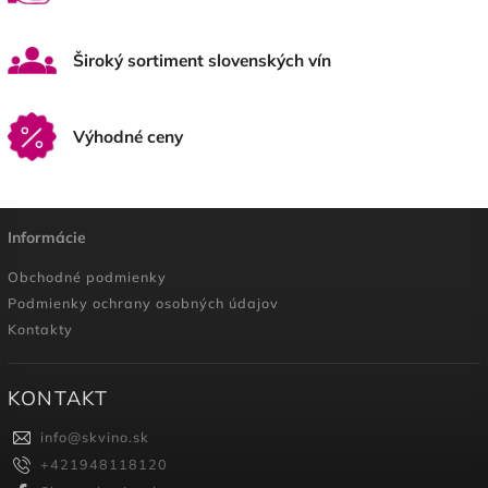
Široký sortiment slovenských vín
Výhodné ceny
Informácie
Obchodné podmienky
Podmienky ochrany osobných údajov
Kontakty
KONTAKT
info
@
skvino.sk
+421948118120