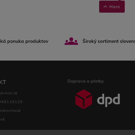
Hore
oká ponuka produktov
Široký sortiment sloven
Doprava a platby
KT
skvino.sk
948118120
nskevinosk
osk