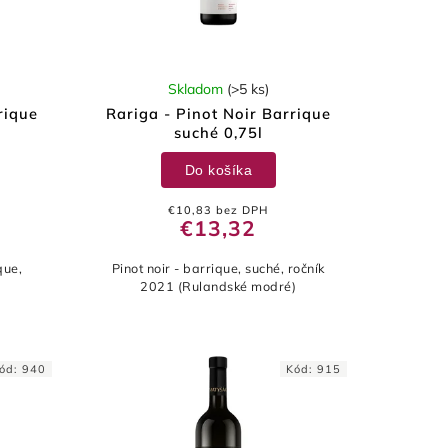
Skladom
(>5 ks)
rique
Rariga - Pinot Noir Barrique
suché 0,75l
Do košíka
€10,83 bez DPH
€13,32
que,
Pinot noir - barrique, suché, ročník
2021 (Rulandské modré)
ód:
940
Kód:
915