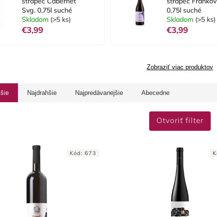
strapec Cabernet
strapec Franko
Svg. 0,75l suché
0,75l suché
Skladom
(>5 ks)
Skladom
(>5 ks)
€3,99
€3,99
Zobraziť viac produktov
jšie
Najdrahšie
Najpredávanejšie
Abecedne
Otvoriť filter
Kód:
673
K