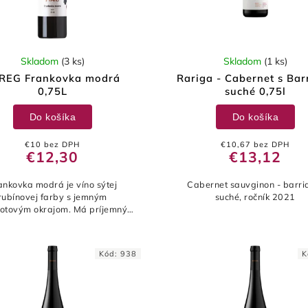
Skladom
(3 ks)
Skladom
(1 ks)
REG Frankovka modrá
Rariga - Cabernet s Bar
0,75L
suché 0,75l
Do košíka
Do košíka
€10 bez DPH
€10,67 bez DPH
€12,30
€13,12
ankovka modrá je víno sýtej
Cabernet sauvginon - barri
rubínovej farby s jemným
suché, ročník 2021
kotovým okrajom. Má príjemný
ocný, jemne korenistý buket,
ého základ tvorí bohatá zmes
tónov kôstkového a...
Kód:
938
K