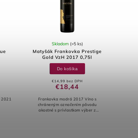
Skladom
(>5 ks)
que
Matyšák Frankovka Prestige
Gold VzH 2017 0,75l
Do košíka
€14,99 bez DPH
€18,44
k 2021
Frankovka modrá 2017 Víno s
chráneným označením pôvodu
akostné s prívlastkom výber z
hrozna, červené, suché