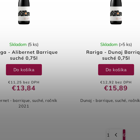
Skladom
(5 ks)
Skladom
(>5 ks)
iga - Alibernet Barrique
Rariga - Dunaj Barri
suché 0,75l
suché 0,75l
Do košíka
Do košíka
€11,25 bez DPH
€12,92 bez DPH
€13,84
€15,89
ernet - barrique, suché, ročník
Dunaj - barrique, suché, roční
2021
1
6