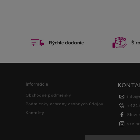
Rýchle dodanie
Šir
Informácie
KONTA
Obchodné podmienky
info
@
Podmienky ochrany osobných údajov
+421
Kontakty
Slove
skvin