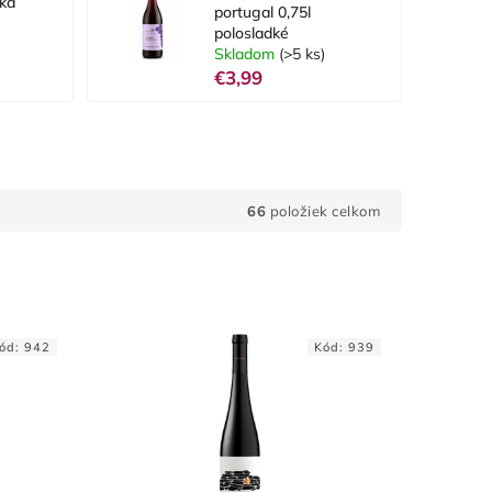
vka
portugal 0,75l
polosladké
Skladom
(>5 ks)
€3,99
66
položiek celkom
ód:
942
Kód:
939