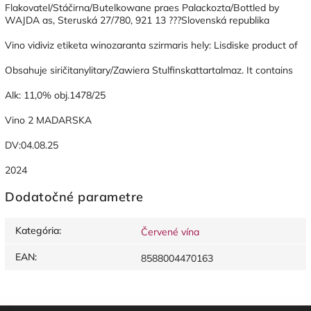
Flakovatel/Stáčirna/Butelkowane praes Palackozta/Bottled by
WAJDA as, Steruská 27/780, 921 13 ???Slovenská republika
Vino vidiviz etiketa winozaranta szirmaris hely: Lisdiske product of
Obsahuje siričitanylitary/Zawiera Stulfinskattartalmaz. It contains
Alk: 11,0% obj.1478/25
Vino 2 MADARSKA
DV:04.08.25
2024
Dodatočné parametre
Kategória
:
Červené vína
EAN
:
8588004470163