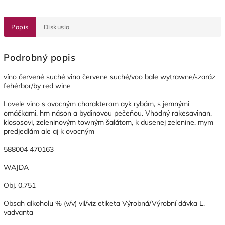
Popis
Diskusia
Podrobný popis
víno červené suché vino červene suché/voo bale wytrawne/szaráz
fehérbor/by red wine
Lovele vino s ovocným charakterom ayk rybám, s jemnými
omáčkami, hm náson a bydinovou pečeňou. Vhodný rakesavinan,
klososovi, zeleninovým towným šalátom, k dusenej zelenine, mym
predjedlám ale aj k ovocným
588004 470163
WAJDA
Obj. 0,751
Obsah alkoholu % (v/v) vil/viz etiketa Výrobná/Výrobní dávka L.
vadvanta