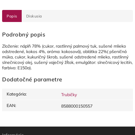
Popis
Diskusia
Podrobný popis
Zloženie: náplň 78% (cukor, rastlinný palmový tuk, sušené mlieko
odstredené, kokos 4%, aróma: kokosová), oblátka 22%( pšeničná
múka, cukor, kukuričný škrob, sušené odstredené mlieko, rastlinný
slnečnicový olej, sušený vaječný žĺtok, emulgátor: slnečnicový lecitín,
farbivo: E150a).
Dodatočné parametre
Kategória
:
Trubičky
EAN
:
8588000150557
Informácie