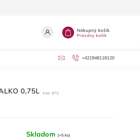
Nákupný košík
Prázdny košík
+421948118120
LKO 0,75L
Kód:
870
Skladom
(>5 ks)