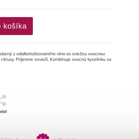
o košíka
robený z odalkoholizovaného vína so sviežou ovocnou
citrusy. Príjemne osvieži. Kombinuje ovocnú kyselinku so
eľať