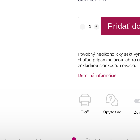
Pridať d
Pôvabný nealkoholický sekt vy
chuťou pripomínajúcou jablká a 
základnou sladkosťou ovocia.
Detailné informácie
Tlač
Opýtať sa
Zdi