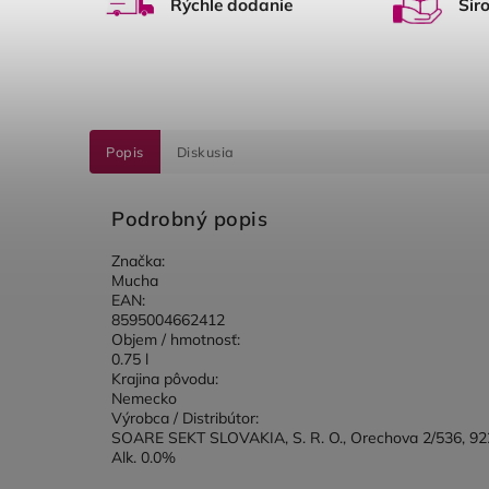
Rýchle dodanie
Šir
Popis
Diskusia
Podrobný popis
Značka:
Mucha
EAN:
8595004662412
Objem / hmotnosť:
0.75 l
Krajina pôvodu:
Nemecko
Výrobca / Distribútor:
SOARE SEKT SLOVAKIA, S. R. O., Orechova 2/536, 92
Alk. 0.0%