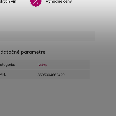
ských vín
Výhodné ceny
datočné parametre
ategória
:
Sekty
EAN
:
8595004662429