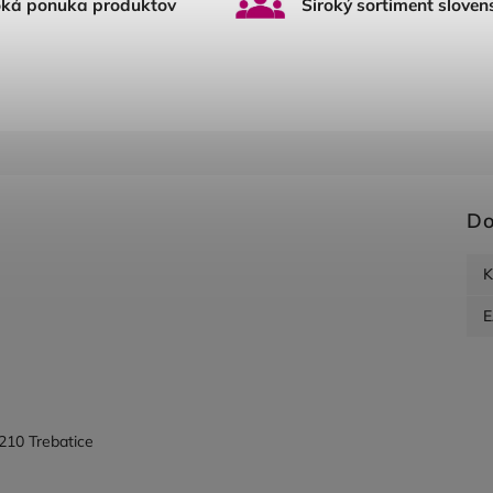
oká ponuka produktov
Široký sortiment sloven
Do
K
210 Trebatice