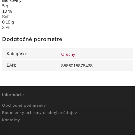
Bielkoviny
5 g
10 %
Soľ
0,18 g
3 %
Dodatočné parametre
Kategória
:
Orechy
EAN
:
8586015878428
Informácie
Obchodné podmienky
Podmienky ochrany osobných údajov
Kontakty