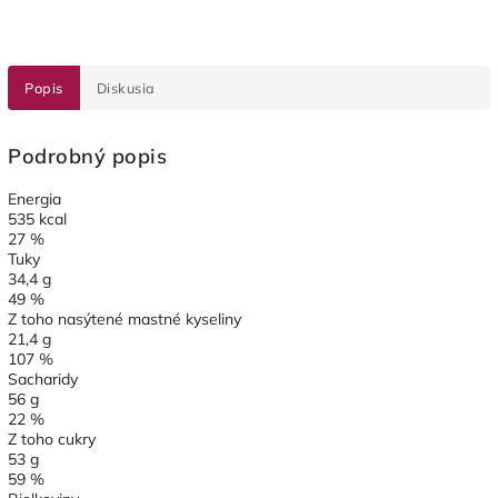
Popis
Diskusia
Podrobný popis
Energia
535 kcal
27 %
Tuky
34,4 g
49 %
Z toho nasýtené mastné kyseliny
21,4 g
107 %
Sacharidy
56 g
22 %
Z toho cukry
53 g
59 %