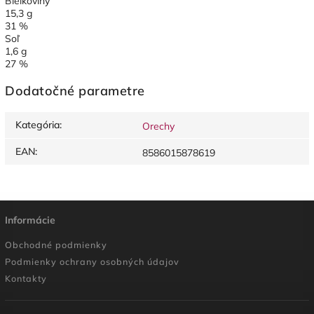
Bielkoviny
15,3 g
31 %
Soľ
1,6 g
27 %
Dodatočné parametre
Kategória
:
Orechy
EAN
:
8586015878619
Informácie
Obchodné podmienky
Podmienky ochrany osobných údajov
Kontakty