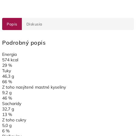
Popis
Diskusia
Podrobný popis
Energia
574 kcal
29 %
Tuky
46,3 g
66 %
Z toho nasýtené mastné kyseliny
9,2 g
46 %
Sacharidy
32,7 g
13 %
Z toho cukry
5,0 g
6 %