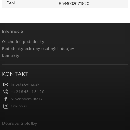
EAN
:
8594002071820
Informácie
Obchodné podmienky
Podmienky ochrany osobných údajov
Kontakty
KONTAKT
info
@
skvino.sk
+421948118120
Slovenskevinosk
skvinosk
Doprava a platby