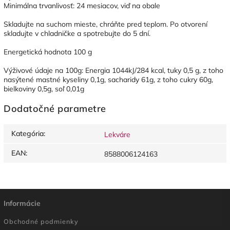
Minimálna trvanlivosť: 24 mesiacov, viď na obale
Skladujte na suchom mieste, chráňte pred teplom. Po otvorení
skladujte v chladničke a spotrebujte do 5 dní.
Energetická hodnota 100 g
Výživové údaje na 100g: Energia 1044kJ/284 kcal, tuky 0,5 g, z toho
nasýtené mastné kyseliny 0,1g, sacharidy 61g, z toho cukry 60g,
bielkoviny 0,5g, soľ 0,01g
Dodatočné parametre
Kategória
:
Lekváre
EAN
:
8588006124163
Informácie
Obchodné podmienky