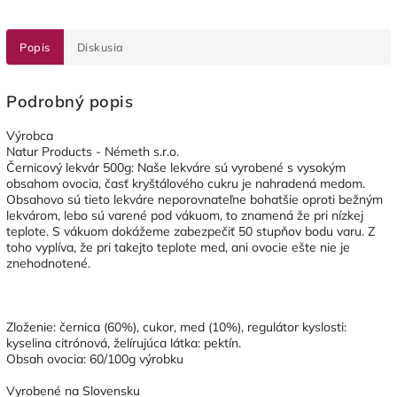
Popis
Diskusia
Podrobný popis
Výrobca
Natur Products - Németh s.r.o.
Černicový lekvár 500g: Naše lekváre sú vyrobené s vysokým
obsahom ovocia, časť kryštálového cukru je nahradená medom.
Obsahovo sú tieto lekváre neporovnateľne bohatšie oproti bežným
lekvárom, lebo sú varené pod vákuom, to znamená že pri nízkej
teplote. S vákuom dokážeme zabezpečiť 50 stupňov bodu varu. Z
toho vyplíva, že pri takejto teplote med, ani ovocie ešte nie je
znehodnotené.
Zloženie: černica (60%), cukor, med (10%), regulátor kyslosti:
kyselina citrónová, želírujúca látka: pektín.
Obsah ovocia: 60/100g výrobku
Vyrobené na Slovensku