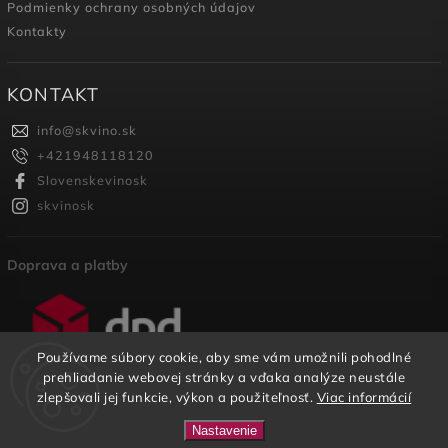
Podmienky ochrany osobných údajov
Kontakty
KONTAKT
info
@
skvino.sk
+421948118120
Slovenskevinosk
skvinosk
Doprava a platby
Používame súbory cookie, aby sme vám umožnili pohodlné
prehliadanie webovej stránky a vďaka analýze neustále
zlepšovali jej funkcie, výkon a použiteľnosť.
Viac informácií
Copyright 2026
SKVINO
. Všetky práva vyhradené.
Nastavenie
U nás nájdete širokú ponuku SK vinárstiev na jednom
Vytvořil
Shoptet
| Design
Shoptak.cz.