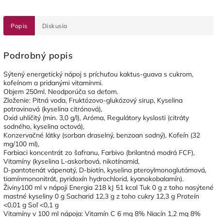
Popis
Diskusia
Podrobný popis
Sýtený energetický nápoj s príchuťou kaktus-guava s cukrom,
kofeínom a pridanými vitamínmi.
Objem 250ml. Neodporúča sa deťom.
Zloženie: Pitná voda, Fruktózovo-glukózový sirup, Kyselina
potravinová (kyselina citrónová),
Oxid uhličitý (min. 3,0 g/l), Aróma, Regulátory kyslosti (citráty
sodného, kyselina octová),
Konzervačné látky (sorban draselný, benzoan sodný), Kofeín (32
mg/100 ml),
Farbiaci koncentrát zo šafranu, Farbivo (brilantná modrá FCF),
Vitamíny (kyselina L-askorbová, nikotínamid,
D-pantotenát vápenatý, D-biotín, kyselina pteroylmonoglutámová,
tiamínmononitrát, pyridoxín hydrochlorid, kyanokobalamín).
Živiny100 ml v nápoji Energia 218 kJ 51 kcal Tuk 0 g z toho nasýtené
mastné kyseliny 0 g Sacharid 12,3 g z toho cukry 12,3 g Proteín
<0,01 g Soľ <0,1 g
Vitamíny v 100 ml nápoja: Vitamín C 6 mg 8% Niacín 1,2 mg 8%