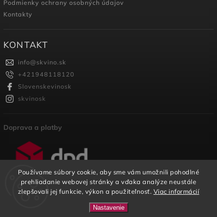
Podmienky ochrany osobných údajov
Kontakty
KONTAKT
info
@
skvino.sk
+421948118120
Slovenskevinosk
skvinosk
Doprava a platby
Používame súbory cookie, aby sme vám umožnili pohodlné
prehliadanie webovej stránky a vďaka analýze neustále
zlepšovali jej funkcie, výkon a použiteľnosť.
Viac informácií
Copyright 2026
SKVINO
. Všetky práva vyhradené.
Nastavenie
U nás nájdete širokú ponuku SK vinárstiev na jednom
Vytvořil
Shoptet
| Design
Shoptak.cz.