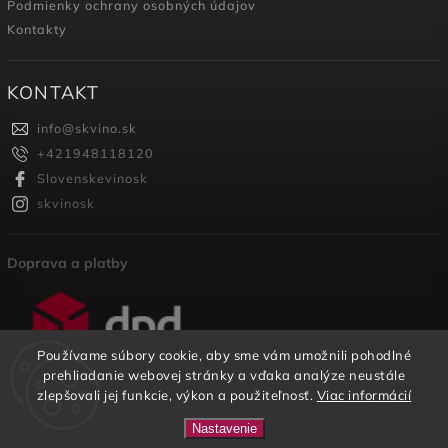
Podmienky ochrany osobných údajov
Kontakty
KONTAKT
info
@
skvino.sk
+421948118120
Slovenskevinosk
skvinosk
Doprava a platby
Používame súbory cookie, aby sme vám umožnili pohodlné
prehliadanie webovej stránky a vďaka analýze neustále
zlepšovali jej funkcie, výkon a použiteľnosť.
Viac informácií
Copyright 2026
SKVINO
. Všetky práva vyhradené.
Nastavenie
U nás nájdete širokú ponuku SK vinárstiev na jednom
Vytvořil
Shoptet
| Design
Shoptak.cz.