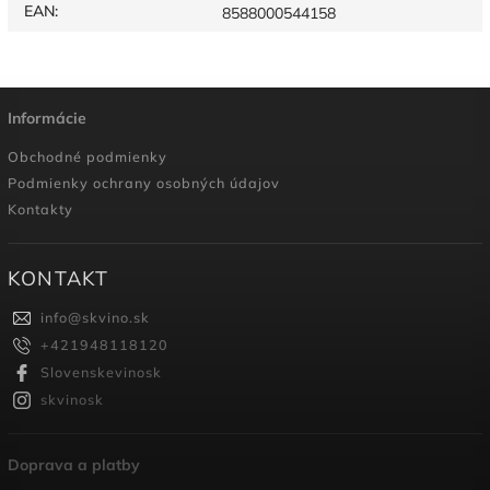
EAN
:
8588000544158
Informácie
Obchodné podmienky
Podmienky ochrany osobných údajov
Kontakty
KONTAKT
info
@
skvino.sk
+421948118120
Slovenskevinosk
skvinosk
Doprava a platby