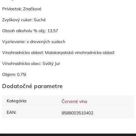
Prívlastok: Značkové
Zvyškový cukor: Suché
Obsah alkoholu % obj.: 13,57
Vyzrievanie: v drevených sudoch
Vinohradnícka oblasť: Malokarpatská vinohradnícka oblasť
Vinohradnícka obec: Svätý Jur
Objem: 0.75l
Dodatočné parametre
Kategória
:
Červené vína
EAN
:
8588003510402