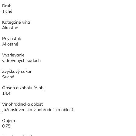
Druh
Tiché
Kategórie vína
Akostné
Prívlastok
Akostné
Vyzrievanie
v drevených sudoch
Zvyškový cukor
Suché
Obsah alkoholu % obj.
14,4
Vinohradnícka oblasť
Južnoslovenská vinohradnícka oblasť
Objem
0.75l