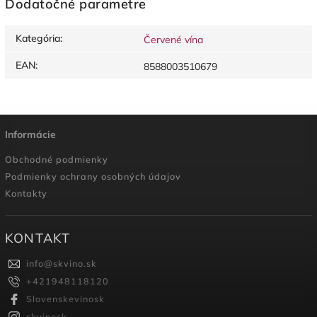
Dodatočné parametre
Kategória
:
Červené vína
EAN
:
8588003510679
Informácie
Obchodné podmienky
Podmienky ochrany osobných údajov
Kontakty
KONTAKT
info
@
skvino.sk
+421948118120
Slovenskevinosk
skvinosk