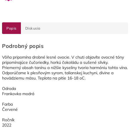
Popis
Diskusia
Podrobný popis
Vôňa pripomína drobné lesné ovocie. V chuti objavíte ovocné tóny
pripomínajúce čučoriedky, horkú čokoládu a sušené slivky.
Priemerný obsah tanínu a nižšie kyseliny tvoria harmóniu tohto vína.
Odporúčame k plesňovým syrom, talianskej kuchyni, divine a
hovädziemu mäsu. Teplota na pitie 16-18 oC.
Odroda
Frankovka modrá
Farba
Červené
Ročník
2022