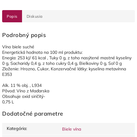
Popis
Diskusia
Podrobný popis
Víno biele suché
Energetická hodnota na 100 ml produktu:
Enegia: 253 kJ/ 61 kcal , Tuky 0 g, z toho nasýtené mastné kyseliny
0 g, Sacharidy 0,4 g, z toho cukry 0,4 g, Bielkoviny 0 g, Soľ 0 g
Zloženie: Hrozno, Cukor, Konzervačné látky: kyselina metavínna
E353
Alk. 11 % obj. , L934
Pôvod: Víno z Maďarska
Obsahuje oxid siričitý-
0,75 L
Dodatočné parametre
Kategória
:
Biele vína