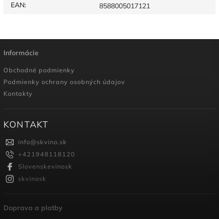
EAN
:
8588005017121
Informácie
Obchodné podmienky
Podmienky ochrany osobných údajov
Kontakty
KONTAKT
info
@
skvino.sk
+421948118120
Slovenskevinosk
skvinosk
Doprava a platby