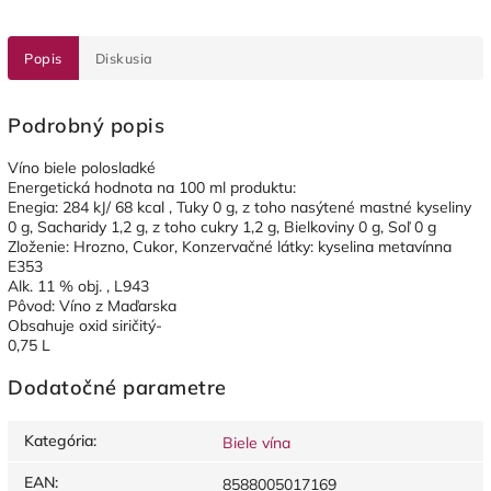
Popis
Diskusia
Podrobný popis
Víno biele polosladké
Energetická hodnota na 100 ml produktu:
Enegia: 284 kJ/ 68 kcal , Tuky 0 g, z toho nasýtené mastné kyseliny
0 g, Sacharidy 1,2 g, z toho cukry 1,2 g, Bielkoviny 0 g, Soľ 0 g
Zloženie: Hrozno, Cukor, Konzervačné látky: kyselina metavínna
E353
Alk. 11 % obj. , L943
Pôvod: Víno z Maďarska
Obsahuje oxid siričitý-
0,75 L
Dodatočné parametre
Kategória
:
Biele vína
EAN
:
8588005017169