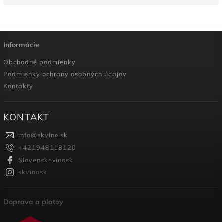
Informácie
Obchodné podmienky
Podmienky ochrany osobných údajov
Kontakty
KONTAKT
info
@
skvino.sk
+421948118120
Slovenskevinosk
skvinosk
Doprava a platby