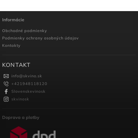
Informácie
Obchodné podmienky
Podmienky ochrany osobných údajov
Kontakty
KONTAKT
info
@
skvino.sk
+421948118120
Slovenskevinosk
skvinosk
Doprava a platby