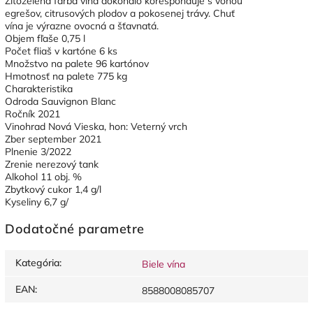
Žltozelená farba vína dokonalo korešponduje s vôňou
egrešov, citrusových plodov a pokosenej trávy. Chuť
vína je výrazne ovocná a šťavnatá.
Objem fľaše 0,75 l
Počet fliaš v kartóne 6 ks
Množstvo na palete 96 kartónov
Hmotnosť na palete 775 kg
Charakteristika
Odroda Sauvignon Blanc
Ročník 2021
Vinohrad Nová Vieska, hon: Veterný vrch
Zber september 2021
Plnenie 3/2022
Zrenie nerezový tank
Alkohol 11 obj. %
Zbytkový cukor 1,4 g/l
Kyseliny 6,7 g/
Dodatočné parametre
Kategória
:
Biele vína
EAN
:
8588008085707