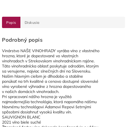
Popis
Diskusia
Podrobný popis
Vinárstvo NAŠE VINOHRADY vyrába víno z vlastného
hrozna, ktoré je dopestované vo vlastných
vinohradoch v Strekovskom vinohradníckom rajóne.
Táto vinohradnícka oblasť poskytuje odrodám, ktorým
sa venujeme, najviac slnečných dní na Slovensku.
Našim hlavným cieľom je dlhodobo a stabilne
ponúkať na trh kvalitné a cenovo dostupné slovenské
víno vyrobené výhradne z hrozna dopestovaného
v našich domácich vinohradoch.
Pri spracovaní nášho hrozna je využitá
najmodernejšia technológia, ktorá napomáha nášmu
hlavnému technológovi Adamovi Repovi šetrnými
spôsobmi dosiahnuť vysokú kvalitu vín.
SAUVIGNON BLANC
2021 víno biele suché