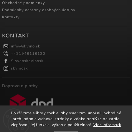
Obchodné podmienky
Podmienky ochrany osobných údajov
Kontakty
KONTAKT
info
@
skvino.sk
+421948118120
Slovenskevinosk
skvinosk
Doprava a platby
Používame súbory cookie, aby sme vám umožnili pohodlné
prehliadanie webovej stránky a vďaka analýze neustále
zlepšovali jej funkcie, výkon a použiteľnosť.
Viac informácií
Copyright 2026
SKVINO
. Všetky práva vyhradené.