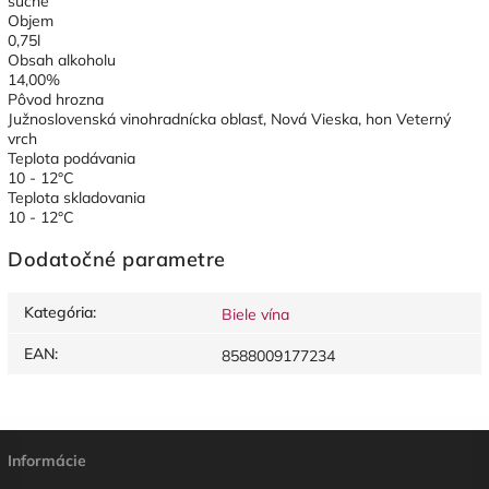
suché
Objem
0,75l
Obsah alkoholu
14,00%
Pôvod hrozna
Južnoslovenská vinohradnícka oblasť, Nová Vieska, hon Veterný
vrch
Teplota podávania
10 - 12°C
Teplota skladovania
10 - 12°C
Dodatočné parametre
Kategória
:
Biele vína
EAN
:
8588009177234
Informácie