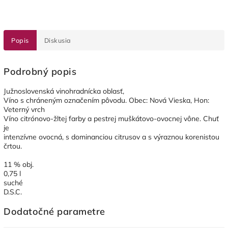
Popis
Diskusia
Podrobný popis
Južnoslovenská vinohradnícka oblasť,
Víno s chráneným označením pôvodu. Obec: Nová Vieska, Hon:
Veterný vrch
Víno citrónovo-žltej farby a pestrej muškátovo-ovocnej vône. Chuť
je
intenzívne ovocná, s dominanciou citrusov a s výraznou korenistou
črtou.
11 % obj.
0,75 l
suché
D.S.C.
Dodatočné parametre