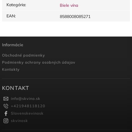
Kategória
:
Biele vína
EAN
:
8588008085271
Informácie
Obchodné podmienky
Podmienky ochrany osobných údajov
Kontakty
KONTAKT
info
@
skvino.sk
+421948118120
Slovenskevinosk
skvinosk