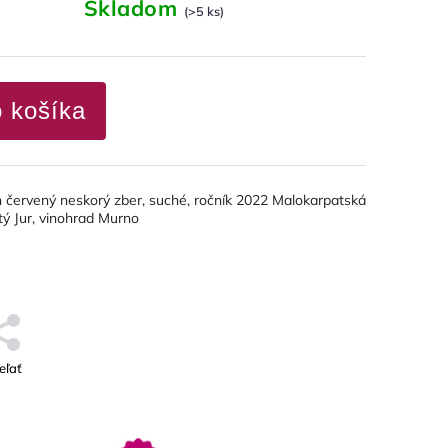
Skladom
(>5 ks)
o košíka
n červený neskorý zber, suché, ročník 2022 Malokarpatská
tý Jur, vinohrad Murno
eľať