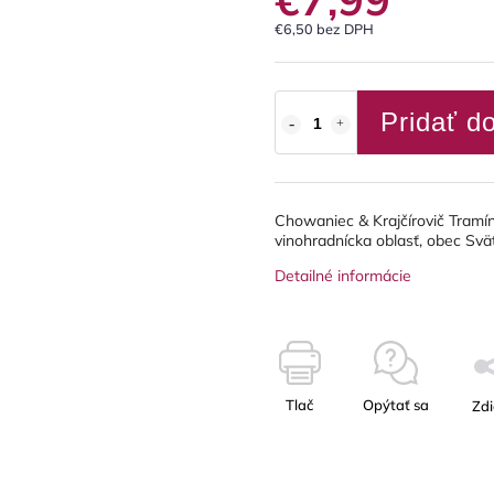
€6,50 bez DPH
Pridať d
Chowaniec & Krajčírovič Tramí
vinohradnícka oblasť, obec Svä
Detailné informácie
Tlač
Opýtať sa
Zdi