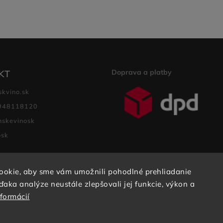
Doprava a platby
KT
skvino.sk
948118120
nskevinosk
osk
ookie, aby sme vám umožnili pohodlné prehliadanie
aka analýze neustále zlepšovali jej funkcie, výkon a
Copyright 2026
SKVINO
. Všetky práva vyhradené.
nformácií
Vytvořil
Shoptet
| Design
Shoptak.cz.