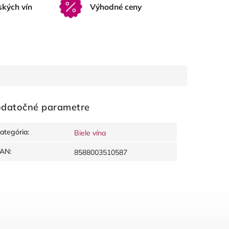
ských vín
Výhodné ceny
datočné parametre
ategória
:
Biele vína
EAN
:
8588003510587