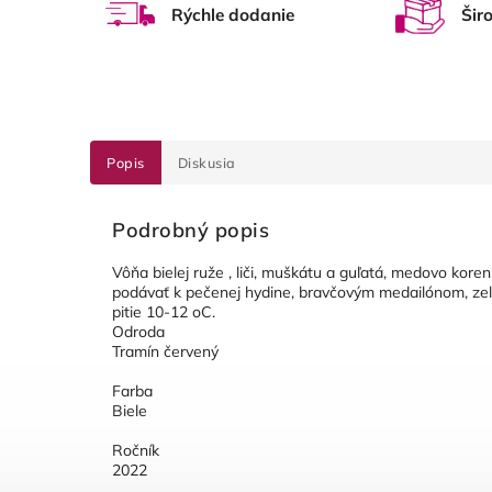
Rýchle dodanie
Šir
Popis
Diskusia
Podrobný popis
Vôňa bielej ruže , liči, muškátu a guľatá, medovo kore
podávať k pečenej hydine, bravčovým medailónom, zele
pitie 10-12 oC.
Odroda
Tramín červený
Farba
Biele
Ročník
2022