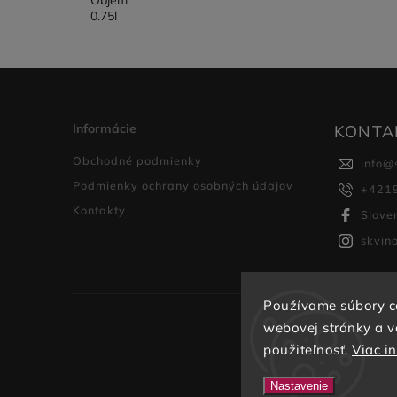
Objem
0.75l
Informácie
KONTA
Obchodné podmienky
info
@
Podmienky ochrany osobných údajov
+421
Kontakty
Slove
skvin
Používame súbory c
webovej stránky a vď
použiteľnosť.
Viac i
Nastavenie