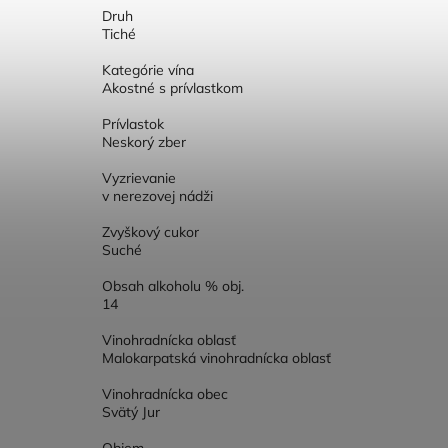
Druh
Tiché
Kategórie vína
Akostné s prívlastkom
Prívlastok
Neskorý zber
Vyzrievanie
v nerezovej nádži
Zvyškový cukor
Suché
Obsah alkoholu % obj.
14
Vinohradnícka oblasť
Malokarpatská vinohradnícka oblasť
Vinohradnícka obec
Svätý Jur