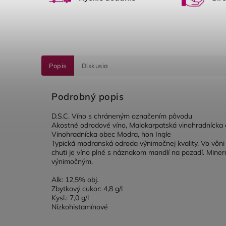
Popis
Diskusia
Podrobný popis
D.S.C. Víno s chráneným označením pôvodu
Akostné odrodové víno, Malokarpatská vinohradnícka 
Vinohradnícka obec Modra, hon Ingle
Typická modranská odroda výnimočnej kvality. Vo vôni
chuti je víno plné s náznakom mandlí na pozadí. Mineral
výnimočným.
Alk: 12,5% obj.
Zbytkový cukor: 4,8 g/l
Kysl.: 7,0 g/l
Nízkohistamínové