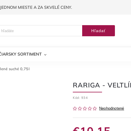
JEDNOM MIESTE A ZA SKVELÉ CENY.
Hľadať
ČIARSKY SORTIMENT
elené suché 0,75l
RARIGA - VELTL
Kód:
934
Neohodnotené
€10,15