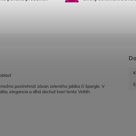
Do
K
oblasť
 možno postrehnúť závan zeleného jablka či špargle. V
ita, elegancia a dlhá dochuť tvorí tento Veltlín