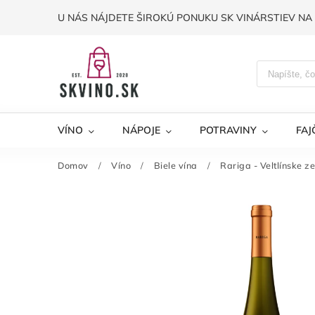
U NÁS NÁJDETE ŠIROKÚ PONUKU SK VINÁRSTIEV NA 
VÍNO
NÁPOJE
POTRAVINY
FAJ
Domov
/
Víno
/
Biele vína
/
Rariga - Veltlínske z