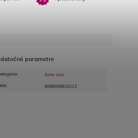
datočné parametre
ategória
:
Biele vína
EAN
:
8588008610213