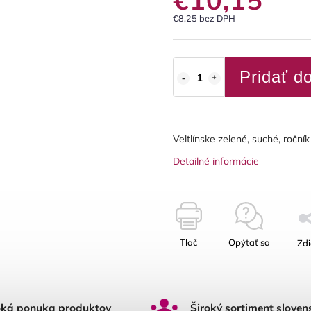
€8,25 bez DPH
Pridať d
Veltlínske zelené, suché, roční
Detailné informácie
Tlač
Opýtať sa
Zdi
oká ponuka produktov
Široký sortiment sloven