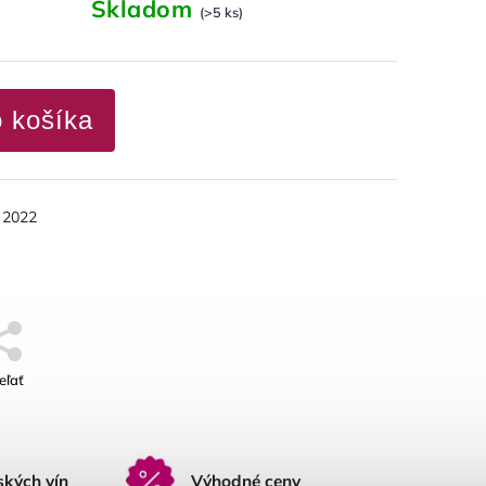
Skladom
(>5 ks)
o košíka
k 2022
eľať
ských vín
Výhodné ceny