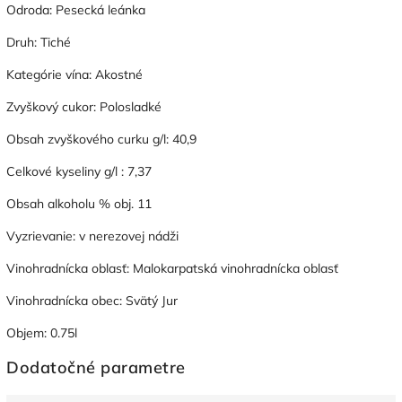
Odroda: Pesecká leánka
Druh: Tiché
Kategórie vína: Akostné
Zvyškový cukor: Polosladké
Obsah zvyškového curku g/l: 40,9
Celkové kyseliny g/l : 7,37
Obsah alkoholu % obj. 11
Vyzrievanie: v nerezovej nádži
Vinohradnícka oblasť: Malokarpatská vinohradnícka oblasť
Vinohradnícka obec: Svätý Jur
Objem: 0.75l
Dodatočné parametre