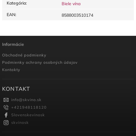
Kategória
:
Biele vína
EAN
:
8588003510174
Informácie
Obchodné podmienky
Podmienky ochrany osobných údajov
Kontakty
KONTAKT
info
@
skvino.sk
+421948118120
Slovenskevinosk
skvinosk