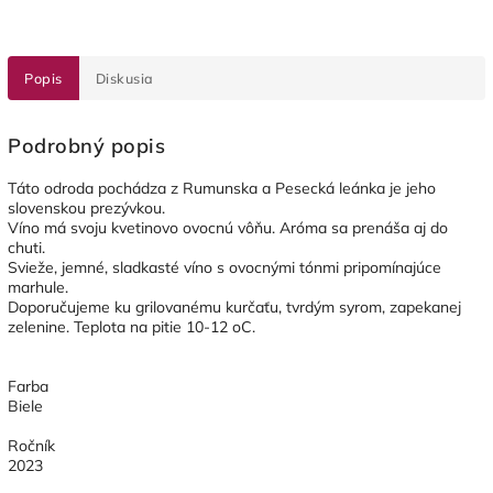
Popis
Diskusia
Podrobný popis
Táto odroda pochádza z Rumunska a Pesecká leánka je jeho
slovenskou prezývkou.
Víno má svoju kvetinovo ovocnú vôňu. Aróma sa prenáša aj do
chuti.
Svieže, jemné, sladkasté víno s ovocnými tónmi pripomínajúce
marhule.
Doporučujeme ku grilovanému kurčaťu, tvrdým syrom, zapekanej
zelenine. Teplota na pitie 10-12 oC.
Farba
Biele
Ročník
2023