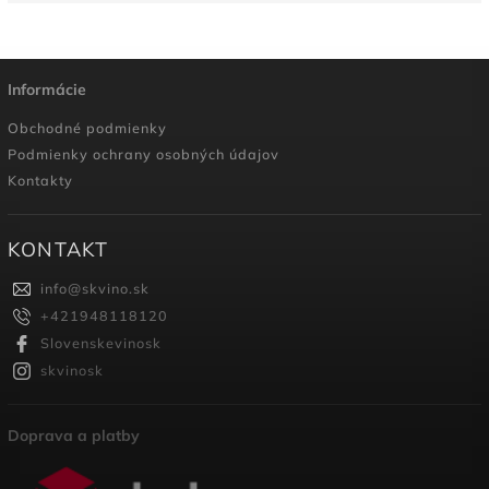
Informácie
Obchodné podmienky
Podmienky ochrany osobných údajov
Kontakty
KONTAKT
info
@
skvino.sk
+421948118120
Slovenskevinosk
skvinosk
Doprava a platby