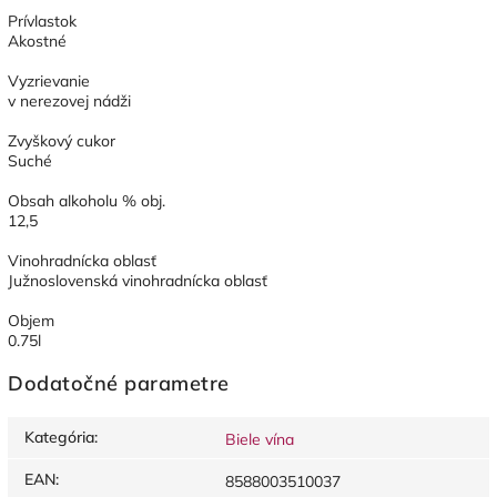
Prívlastok
Akostné
Vyzrievanie
v nerezovej nádži
Zvyškový cukor
Suché
Obsah alkoholu % obj.
12,5
Vinohradnícka oblasť
Južnoslovenská vinohradnícka oblasť
Objem
0.75l
Dodatočné parametre
Kategória
:
Biele vína
EAN
:
8588003510037