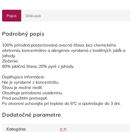
Popis
Diskusia
Podrobný popis
100% prírodná pasterizovaná ovocná šťava, bez chemického
ošetrenia, koncentrátov a alergénov vyrobená z kvalitných Jabĺk a
Jahody.
Zloženie:
80% jablčná šťava, 20% pyré z jahody.
Doplňujúce informácie:
Nie je vyrobené z koncentrátu.
Šťavu je možné riediť.
Obsahuje prirodzenú usadeninu.
Pred použitím pretrepať.
Po otvorení uchovajte pri teplote do 6°C a spotrebujte do 3 dní.
Dodatočné parametre
Kategória
:
0,7l