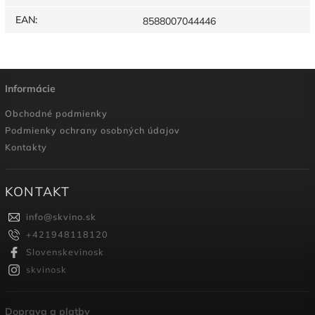
EAN
:
8588007044446
Informácie
Obchodné podmienky
Podmienky ochrany osobných údajov
Kontakty
KONTAKT
info
@
skvino.sk
+421948118120
Slovenskevinosk
skvinosk
Doprava a platby